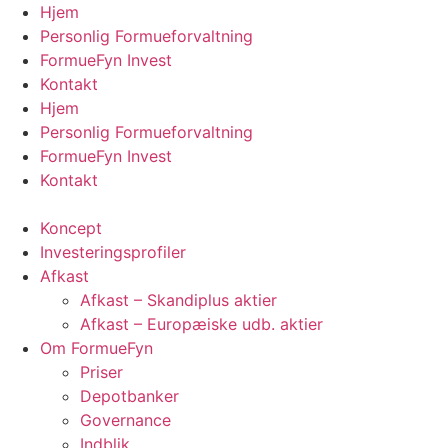
Videre
Hjem
til
Personlig Formueforvaltning
indhold
FormueFyn Invest
Kontakt
Hjem
Personlig Formueforvaltning
FormueFyn Invest
Kontakt
Koncept
Investeringsprofiler
Afkast
Afkast – Skandiplus aktier
Afkast – Europæiske udb. aktier
Om FormueFyn
Priser
Depotbanker
Governance
Indblik