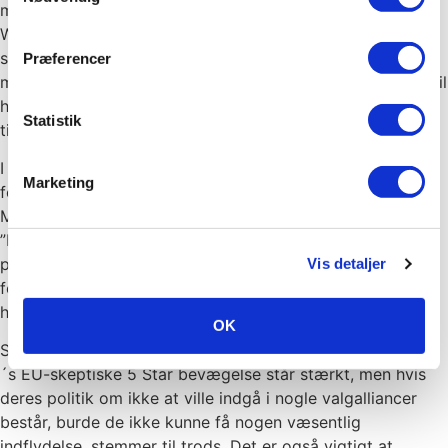
midtsøgende partier, selvom EU-modstanderen Geert
Wilders i en periode stod stærkt. I Frankrig er den EU-
skeptiske Jean-Marie Le Penn svækket i de seneste
Præferencer
meningsmålinger og alt tyder på, at Jean-Marie Le Penn vil
have det svært i en anden runde og ikke vil være i stand
Statistik
til at vinde valget samlet.
I Tyskland viste det første af tre regionale valg forud for
Marketing
forbundsdagsvalget den 24. september en sejer til Angela
Merkels CDU, med pæn stemmemæssig fremgang, på
”bekostning” af SPD´s kanslerkandidat Martin Schulz
partigrupper. Dermed synes Tyskerne at stemme for en
Vis detaljer
fortsættelse af den EU-venlige politik, som Angela Merkel
har stået for.
OK
Slutteligt er der valget i Italien næste år, hvor Beppe Grillo
´s EU-skeptiske 5 Star bevægelse står stærkt, men hvis
deres politik om ikke at ville indgå i nogle valgalliancer
består, burde de ikke kunne få nogen væsentlig
indflydelse, stemmer til trods. Det er også vigtigt at