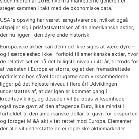
siden midten af 2016, hvorfra markederne generelt er
steget sammen i takt med de økonomiske data.
USA´s opsving har været længstvarende, hvilket også
afspejler sig i prisfastsættelsen af de amerikanske aktier,
der nu ligger i den dyre ende historisk.
Europæiske aktier kan derimod ikke siges at være dyre –
og i særdeleshed ikke i forhold til amerikanske aktier, hvor
de relativt set er på det billigste niveau i 40 år, til trods for
at væksten i Europa er større, og at den fremadrettede
optimisme hos såvel forbrugerne som virksomhederne
ligger på det højeste niveau i flere år! Udviklingen
understøttes af, at der igen er kommet gang i
kreditudvikling, og desuden vil Europas virksomheder
også nyde gavn af den aftagende Euro, ikke mindst i
forholdet til den amerikanske dollar, til gavn for eksporten
og forøget M &A aktivitet rettet mod Europa. Elementer
der alle vil understøtte de europæiske aktiemarkeder.