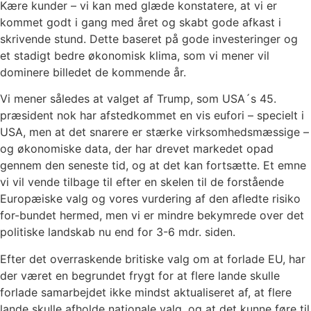
Kære kunder – vi kan med glæde konstatere, at vi er
kommet godt i gang med året og skabt gode afkast i
skrivende stund. Dette baseret på gode investeringer og
et stadigt bedre økonomisk klima, som vi mener vil
dominere billedet de kommende år.
Vi mener således at valget af Trump, som USA´s 45.
præsident nok har afstedkommet en vis eufori – specielt i
USA, men at det snarere er stærke virksomhedsmæssige –
og økonomiske data, der har drevet markedet opad
gennem den seneste tid, og at det kan fortsætte. Et emne
vi vil vende tilbage til efter en skelen til de forstående
Europæiske valg og vores vurdering af den afledte risiko
for-bundet hermed, men vi er mindre bekymrede over det
politiske landskab nu end for 3-6 mdr. siden.
Efter det overraskende britiske valg om at forlade EU, har
der været en begrundet frygt for at flere lande skulle
forlade samarbejdet ikke mindst aktualiseret af, at flere
lande skulle afholde nationale valg, og at det kunne føre til