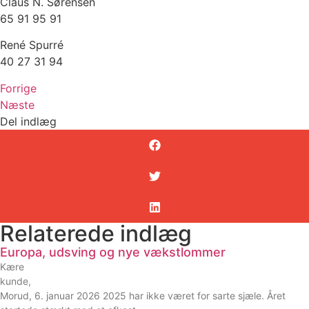
Claus N. Sørensen
65 91 95 91
René Spurré
40 27 31 94
Forrige
Næste
Del indlæg
Relaterede indlæg
Europa, udsving og nye vækstlommer
Kære
kunde,
Morud, 6. januar 2026 2025 har ikke været for sarte sjæle. Året