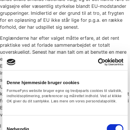
valgsejre eller væsentlig styrkelse blandt EU-modstander
grupperinger. Imidlertid er der grund til at tro, at frygten
for en opløsning af EU ikke står lige for p.g.a. en række
forhold, der har udspillet sig senest.
Englænderne har efter valget måtte erfare, at det rent
praktiske ved at forlade sammenarbejdet er totalt
uoverskueligt. Senest har man talt om at benytte en mere
end 500 år gammel regel, der muliggør, at man kan gøre
EU regler til engleske regler, fordi man ikke kan nå at
implementere nye regler før man skal være ude af EU, for
så efterfølgende, at omgøre dem via parlamentet.
Denne hjemmeside bruger cookies
Unægtelig besværligt, hvilket bør afskrække nogle EU-
FormueFyns website bruger egne og tredjeparts cookies til statistik,
kritikere fra at stille for kategoriske krav op om straks exit
indholdsoptimering, præferencer og målrettet indhold. Ved at klikke
fra EU i forbindelse med ”valgsejre”. Herudover synes der i
OK giver du dit samtykke. Læs mere om vores persondatapolitik.
Europa i øvrigt at være en stigende tilslutning til EU-
venlige grupperinger.
Samtykkevalg
I Holland faldt valget således ud til fordel for EU
Nødvendig