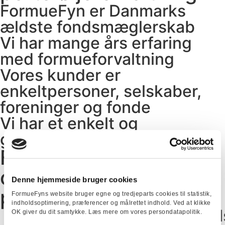
FormueFyn er Danmarks
ældste fondsmæglerskab
Vi har mange års erfaring
med formueforvaltning
Vores kunder er
enkeltpersoner, selskaber,
foreninger og fonde
Vi har et enkelt og
gennemskueligt koncept
Få individuel formue-
og
Denne hjemmeside bruger cookies
porteføljeforvaltning
FormueFyns website bruger egne og tredjeparts cookies til statistik,
indholdsoptimering, præferencer og målrettet indhold. Ved at klikke
FormueFyn er Danmarks ældst
OK giver du dit samtykke. Læs mere om vores persondatapolitik.