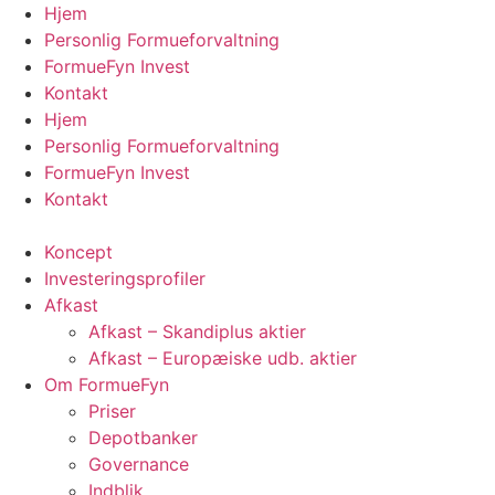
Videre
Hjem
til
Personlig Formueforvaltning
indhold
FormueFyn Invest
Kontakt
Hjem
Personlig Formueforvaltning
FormueFyn Invest
Kontakt
Koncept
Investeringsprofiler
Afkast
Afkast – Skandiplus aktier
Afkast – Europæiske udb. aktier
Om FormueFyn
Priser
Depotbanker
Governance
Indblik