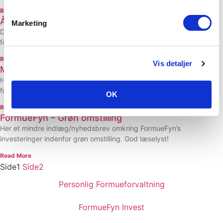
Read More
Året med udsving
Marketing
December 2023 Vi har her lavet et lille skriv omkring året 2023, lidt
forventninger til året 2024 og én nyhed.
Read More
Vis detaljer
Mød FormueFyn
Her i 1. episode får man en introduktion til FormueFyn. Filmen
foregår ved FormueFyns kontor på Nordfyn, hvor Claus også
OK
Read More
FormueFyn – Grøn omstilling
Her et mindre indlæg/nyhedsbrev omkring FormueFyn’s
investeringer indenfor grøn omstilling. God læselyst!
Read More
Side
1
Side
2
Personlig Formueforvaltning
FormueFyn Invest